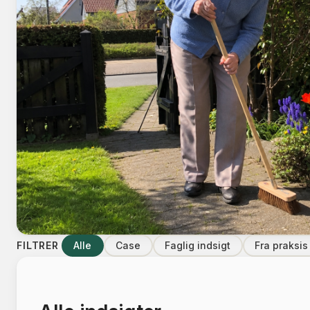
FILTRER
Alle
Case
Faglig indsigt
Fra praksis