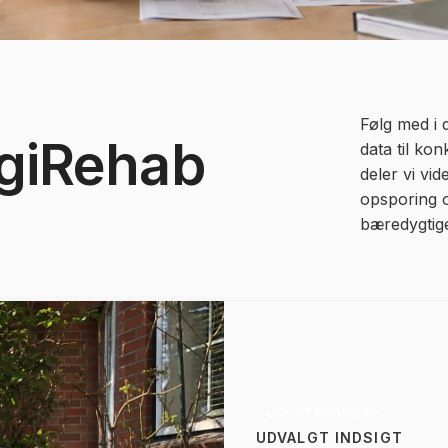
Følg med i 
igiRehab
data til ko
deler vi vid
opsporing o
bæredygtige
UNCATEGORIZED
UDVALGT INDSIGT