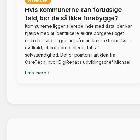
NYHEDER
Hvis kommunerne kan forudsige
fald, bør de så ikke forebygge?
Kommunerne ligger allerede inde med data, der kan
hjælpe med at identificere ældre borgere i øget
risiko for fald – i god tid, så man kan sætte ind før et
nødkald, et hoftebrud eller et tab af
selvstændighed. Det er pointen i artiklen fra
CareTech, hvor DigiRehabs udviklingschef Michael
Harbo fremhæver potentialet i AI-baseret
Læs mere ›
beslutningsstøtte. […]