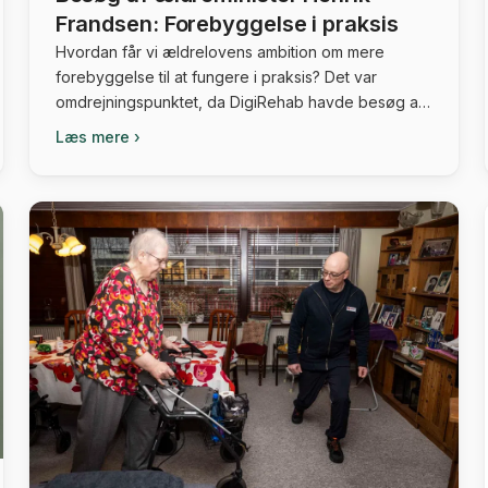
Frandsen: Forebyggelse i praksis
Hvordan får vi ældrelovens ambition om mere
forebyggelse til at fungere i praksis? Det var
omdrejningspunktet, da DigiRehab havde besøg af
ældreminister Henrik Frandsen. Samtalen tog afsæt i
Læs mere ›
konkrete erfaringer fra kommuner, der arbejder
systematisk med træning, data og forebyggelse.
Forebyggelse af plejebehov er en afgørende
forudsætning for at få enderne til at nå sammen […]