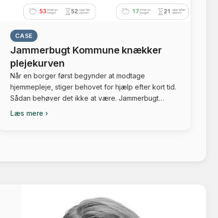
CASE
Jammerbugt Kommune knækker
plejekurven
Når en borger først begynder at modtage
hjemmepleje, stiger behovet for hjælp efter kort tid.
Sådan behøver det ikke at være. Jammerbugt
Kommune har knækket kurven. Jammerbugt
Læs mere ›
Kommune har for 3. år i træk succes med digitalt
understøttet træning i hjemmeplejen. Det seneste år
har 144 borgere i gennemsnit reduceret deres
behov for pleje med […]