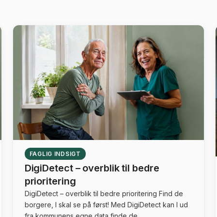
FAGLIG INDSIGT
DigiDetect – overblik til bedre
prioritering
DigiDetect – overblik til bedre prioritering Find de
borgere, I skal se på først! Med DigiDetect kan I ud
fra kommunens egne data finde de...