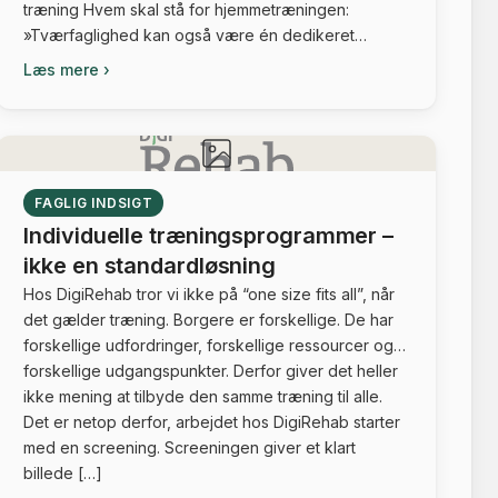
træning Hvem skal stå for hjemmetræningen:
»Tværfaglighed kan også være én dedikeret
medarbejder til en opgave« | CareTech...
Læs mere ›
FAGLIG INDSIGT
Individuelle træningsprogrammer –
ikke en standardløsning
Hos DigiRehab tror vi ikke på “one size fits all”, når
det gælder træning. Borgere er forskellige. De har
forskellige udfordringer, forskellige ressourcer og
forskellige udgangspunkter. Derfor giver det heller
ikke mening at tilbyde den samme træning til alle.
Det er netop derfor, arbejdet hos DigiRehab starter
med en screening. Screeningen giver et klart
billede […]